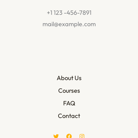
+1 123 -456-7891
mail@example.com
About Us
Courses
FAQ
Contact