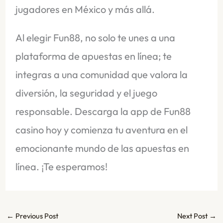
jugadores en México y más allá.
Al elegir Fun88, no solo te unes a una
plataforma de apuestas en línea; te
integras a una comunidad que valora la
diversión, la seguridad y el juego
responsable. Descarga la app de Fun88
casino hoy y comienza tu aventura en el
emocionante mundo de las apuestas en
línea. ¡Te esperamos!
←
Previous Post
Next Post
→