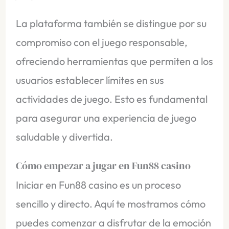
La plataforma también se distingue por su
compromiso con el juego responsable,
ofreciendo herramientas que permiten a los
usuarios establecer límites en sus
actividades de juego. Esto es fundamental
para asegurar una experiencia de juego
saludable y divertida.
Cómo empezar a jugar en Fun88 casino
Iniciar en Fun88 casino es un proceso
sencillo y directo. Aquí te mostramos cómo
puedes comenzar a disfrutar de la emoción