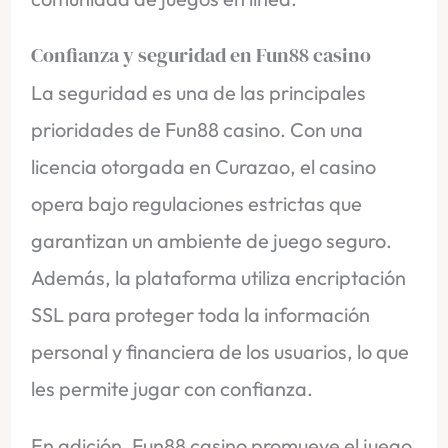
Confianza y seguridad en Fun88 casino
La seguridad es una de las principales
prioridades de Fun88 casino. Con una
licencia otorgada en Curazao, el casino
opera bajo regulaciones estrictas que
garantizan un ambiente de juego seguro.
Además, la plataforma utiliza encriptación
SSL para proteger toda la información
personal y financiera de los usuarios, lo que
les permite jugar con confianza.
En adición, Fun88 casino promueve el juego