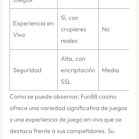
Sí, con
Experiencia en
crupieres
No
Vivo
reales
Alta, con
Seguridad
encriptación
Media
SSL
Como se puede observar, Fun88 casino
ofrece una variedad significativa de juegos
y una experiencia de juego en vivo que se
destaca frente a sus competidores. Su