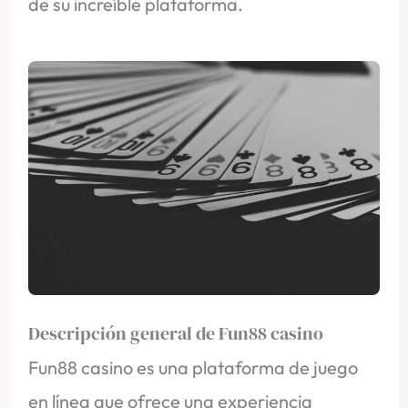
de su increíble plataforma.
Descripción general de Fun88 casino
Fun88 casino es una plataforma de juego
en línea que ofrece una experiencia