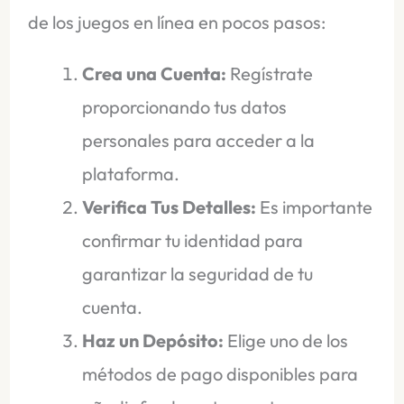
de los juegos en línea en pocos pasos:
Crea una Cuenta:
Regístrate
proporcionando tus datos
personales para acceder a la
plataforma.
Verifica Tus Detalles:
Es importante
confirmar tu identidad para
garantizar la seguridad de tu
cuenta.
Haz un Depósito:
Elige uno de los
métodos de pago disponibles para