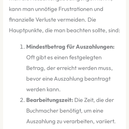
kann man unnötige Frustrationen und
finanzielle Verluste vermeiden. Die
Hauptpunkte, die man beachten sollte, sind:
Mindestbetrag für Auszahlungen:
Oft gibt es einen festgelegten
Betrag, der erreicht werden muss,
bevor eine Auszahlung beantragt
werden kann.
Bearbeitungszeit:
Die Zeit, die der
Buchmacher benötigt, um eine
Auszahlung zu verarbeiten, variiert.