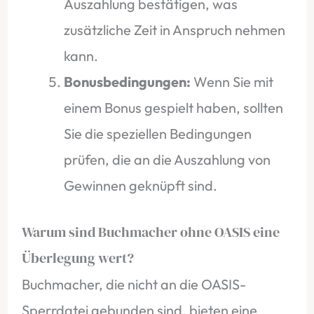
Auszahlung bestätigen, was
zusätzliche Zeit in Anspruch nehmen
kann.
Bonusbedingungen:
Wenn Sie mit
einem Bonus gespielt haben, sollten
Sie die speziellen Bedingungen
prüfen, die an die Auszahlung von
Gewinnen geknüpft sind.
Warum sind Buchmacher ohne OASIS eine
Überlegung wert?
Buchmacher, die nicht an die OASIS-
Sperrdatei gebunden sind, bieten eine