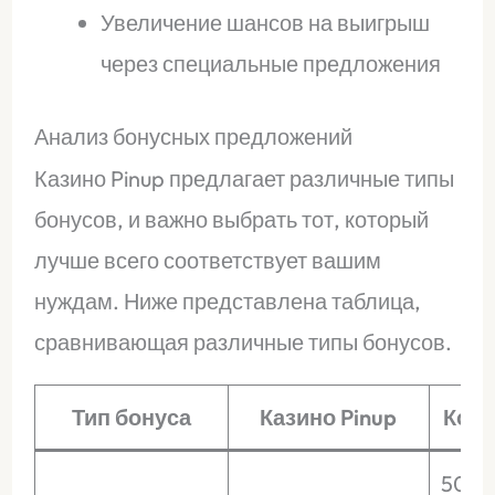
Увеличение шансов на выигрыш
через специальные предложения
Анализ бонусных предложений
Казино Pinup предлагает различные типы
бонусов, и важно выбрать тот, который
лучше всего соответствует вашим
нуждам. Ниже представлена таблица,
сравнивающая различные типы бонусов.
Тип бонуса
Казино Pinup
Конк
50% 