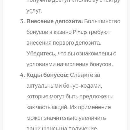
услуг.
Внесение депозита:
Большинство
бонусов в казино Pinup требуют
внесения первого депозита.
Убедитесь, что вы ознакомлены с
условиями начисления бонусов.
Коды бонусов:
Следите за
актуальными бонус-кодами,
которые могут быть предложены
как часть акций. Их применение
может значительно увеличить
ваши шансы на получение