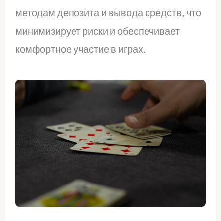
методам депозита и вывода средств, что
минимизирует риски и обеспечивает
комфортное участие в играх.