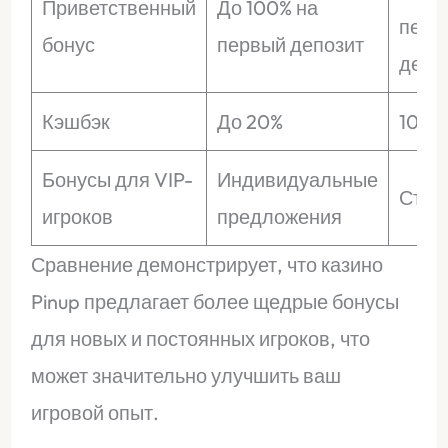
Приветственный
До 100% на
перв
бонус
первый депозит
депо
Кэшбэк
До 20%
10%
Бонусы для VIP-
Индивидуальные
Стан
игроков
предложения
Сравнение демонстрирует, что казино
Pinup предлагает более щедрые бонусы
для новых и постоянных игроков, что
может значительно улучшить ваш
игровой опыт.