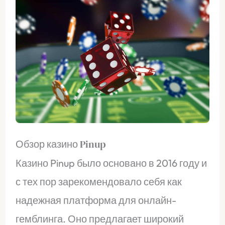
Обзор казино Pinup
Казино Pinup было основано в 2016 году и
с тех пор зарекомендовало себя как
надежная платформа для онлайн-
гемблинга. Оно предлагает широкий