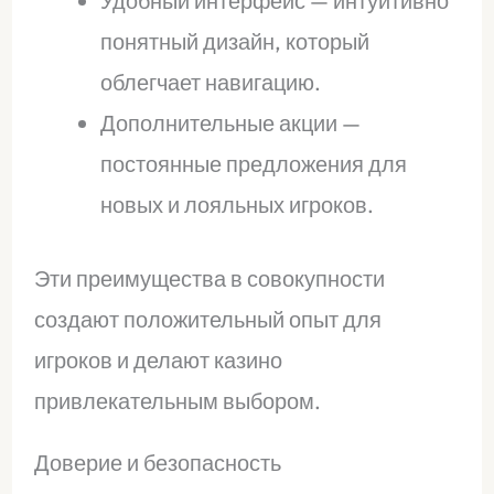
Удобный интерфейс — интуитивно
понятный дизайн, который
облегчает навигацию.
Дополнительные акции —
постоянные предложения для
новых и лояльных игроков.
Эти преимущества в совокупности
создают положительный опыт для
игроков и делают казино
привлекательным выбором.
Доверие и безопасность