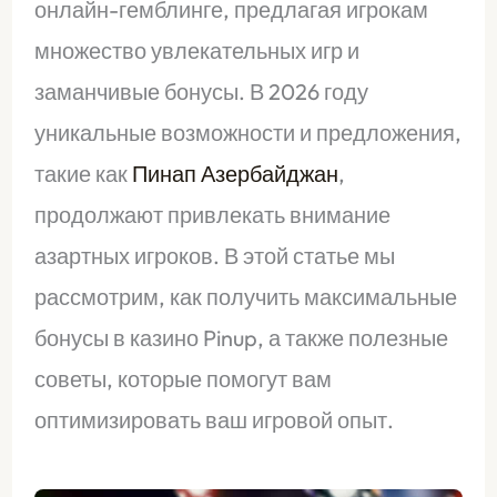
онлайн-гемблинге, предлагая игрокам
множество увлекательных игр и
заманчивые бонусы. В 2026 году
уникальные возможности и предложения,
такие как
Пинап Азербайджан
,
продолжают привлекать внимание
азартных игроков. В этой статье мы
рассмотрим, как получить максимальные
бонусы в казино Pinup, а также полезные
советы, которые помогут вам
оптимизировать ваш игровой опыт.