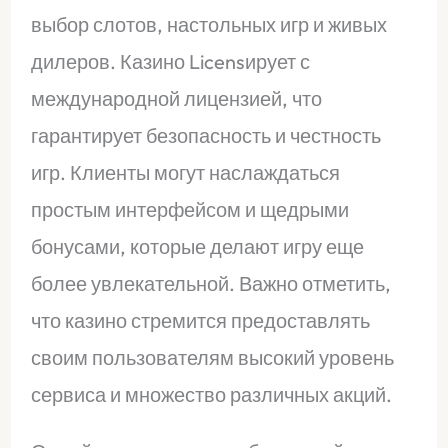
выбор слотов, настольных игр и живых
дилеров. Казино Licensирует с
международной лицензией, что
гарантирует безопасность и честность
игр. Клиенты могут наслаждаться
простым интерфейсом и щедрыми
бонусами, которые делают игру еще
более увлекательной. Важно отметить,
что казино стремится предоставлять
своим пользователям высокий уровень
сервиса и множество различных акций.