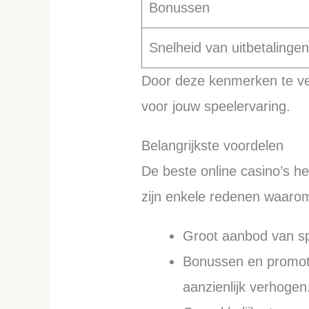
Bonussen
Snelheid van uitbetalinge
Door deze kenmerken te verg
voor jouw speelervaring.
Belangrijkste voordelen
De beste online casino’s h
zijn enkele redenen waarom
Groot aanbod van spe
Bonussen en promoti
aanzienlijk verhogen