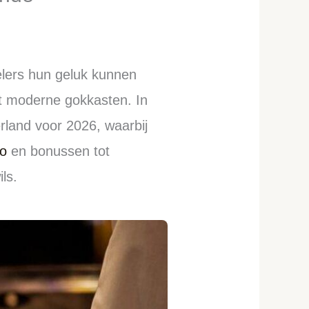
elers hun geluk kunnen
tot moderne gokkasten. In
rland voor 2026, waarbij
no
en bonussen tot
ls.