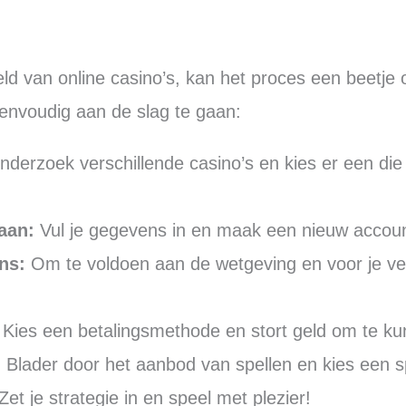
eld van online casino’s, kan het proces een beetje 
envoudig aan de slag te gaan:
derzoek verschillende casino’s en kies er een die 
aan:
Vul je gegevens in en maak een nieuw accou
ns:
Om te voldoen aan de wetgeving en voor je veili
Kies een betalingsmethode en stort geld om te k
:
Blader door het aanbod van spellen en kies een sp
Zet je strategie in en speel met plezier!