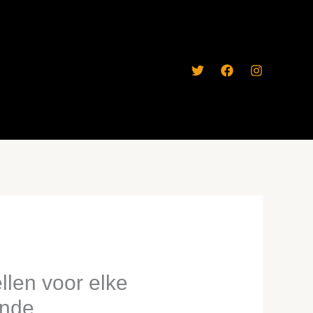
llen voor elke
ende