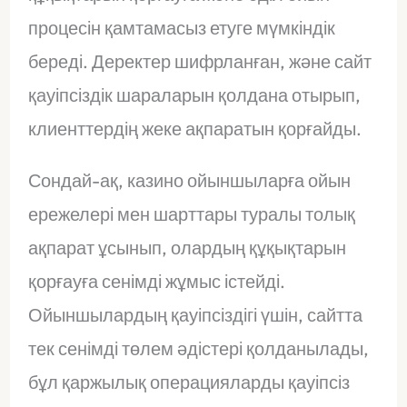
процесін қамтамасыз етуге мүмкіндік
береді. Деректер шифрланған, және сайт
қауіпсіздік шараларын қолдана отырып,
клиенттердің жеке ақпаратын қорғайды.
Сондай-ақ, казино ойыншыларға ойын
ережелері мен шарттары туралы толық
ақпарат ұсынып, олардың құқықтарын
қорғауға сенімді жұмыс істейді.
Ойыншылардың қауіпсіздігі үшін, сайтта
тек сенімді төлем әдістері қолданылады,
бұл қаржылық операцияларды қауіпсіз