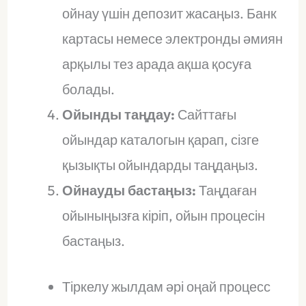
ойнау үшін депозит жасаңыз. Банк
картасы немесе электронды әмиян
арқылы тез арада ақша қосуға
болады.
Ойынды таңдау:
Сайттағы
ойындар каталогын қарап, сізге
қызықты ойындарды таңдаңыз.
Ойнауды бастаңыз:
Таңдаған
ойыныңызға кіріп, ойын процесін
бастаңыз.
Тіркелу жылдам әрі оңай процесс