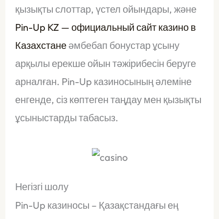
қызықты слоттар, үстел ойындары, және
Pin-Up KZ — официальный сайт казино в
Казахстане
әмбебап бонустар ұсыну
арқылы ерекше ойын тәжірибесін беруге
арналған. Pin-Up казиносының әлеміне
енгенде, сіз көптеген таңдау мен қызықты
ұсыныстарды табасыз.
Негізгі шолу
Pin-Up казиносы – Қазақстандағы ең