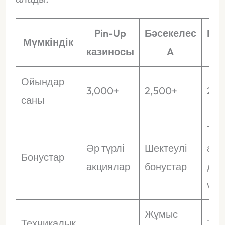
Pin-Up
Бәсекелес
Бәс
Мүмкіндік
казиносы
A
Ойындар
3,000+
2,500+
2,0
саны
Тек
Әр түрлі
Шектеулі
алғ
Бонустар
акциялар
бонустар
деп
үші
Жұмыс
Техникалық
Тек