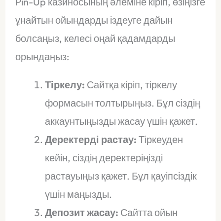
Pin-Up казиносының әлеміне кіріп, өзіңізге
ұнайтын ойындарды іздеуге дайын
болсаңыз, келесі оңай қадамдарды
орындаңыз:
Тіркелу:
Сайтқа кіріп, тіркелу
формасын толтырыңыз. Бұл сіздің
аккаунтыңызды жасау үшін қажет.
Деректерді растау:
Тіркеуден
кейін, сіздің деректеріңізді
растауыңыз қажет. Бұл қауіпсіздік
үшін маңызды.
Депозит жасау:
Сайтта ойын