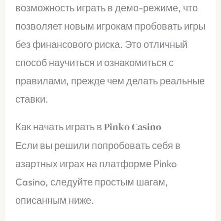
возможность играть в демо-режиме, что
позволяет новым игрокам пробовать игры
без финансового риска. Это отличный
способ научиться и ознакомиться с
правилами, прежде чем делать реальные
ставки.
Как начать играть в Pinko Casino
Если вы решили попробовать себя в
азартных играх на платформе Pinko
Casino, следуйте простым шагам,
описанным ниже.