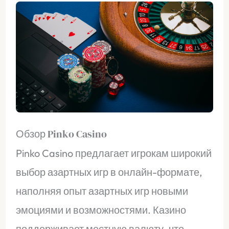
Обзор Pinko Casino
Pinko Casino предлагает игрокам широкий
выбор азартных игр в онлайн-формате,
наполняя опыт азартных игр новыми
эмоциями и возможностями. Казино
поддерживает местную валюту, что