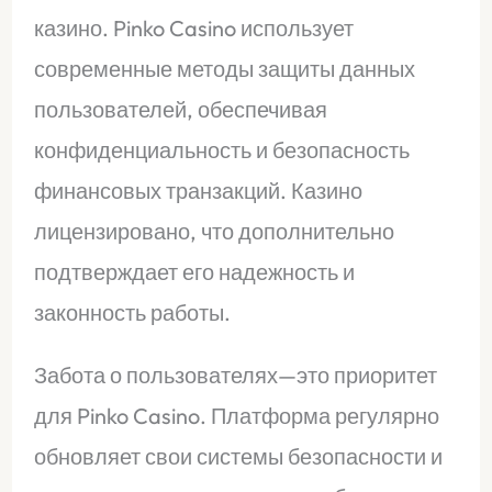
казино. Pinko Casino использует
современные методы защиты данных
пользователей, обеспечивая
конфиденциальность и безопасность
финансовых транзакций. Казино
лицензировано, что дополнительно
подтверждает его надежность и
законность работы.
Забота о пользователях—это приоритет
для Pinko Casino. Платформа регулярно
обновляет свои системы безопасности и