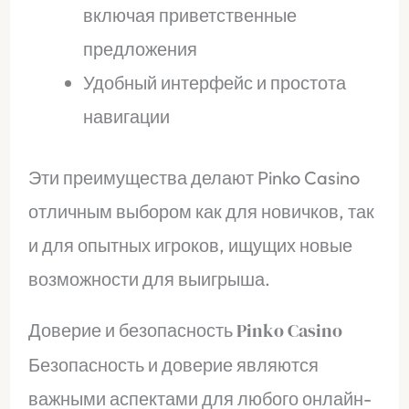
включая приветственные
предложения
Удобный интерфейс и простота
навигации
Эти преимущества делают Pinko Casino
отличным выбором как для новичков, так
и для опытных игроков, ищущих новые
возможности для выигрыша.
Доверие и безопасность Pinko Casino
Безопасность и доверие являются
важными аспектами для любого онлайн-