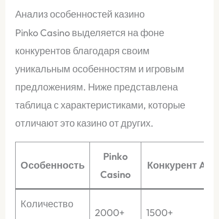
Анализ особенностей казино
Pinko Casino выделяется на фоне
конкурентов благодаря своим
уникальным особенностям и игровым
предложениям. Ниже представлена
таблица с характеристиками, которые
отличают это казино от других.
Pinko
Особенность
Конкурент A
Casino
Количество
2000+
1500+