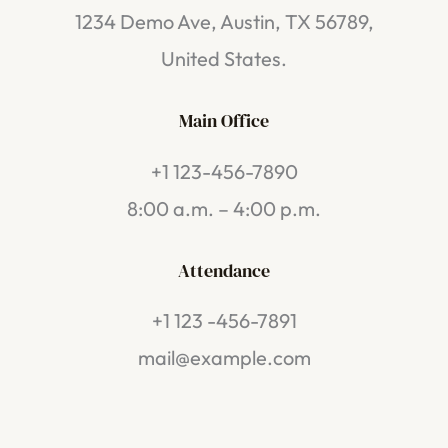
1234 Demo Ave, Austin, TX 56789,
United States.
Main Office
+1 123-456-7890
8:00 a.m. – 4:00 p.m.
Attendance
+1 123 -456-7891
mail@example.com