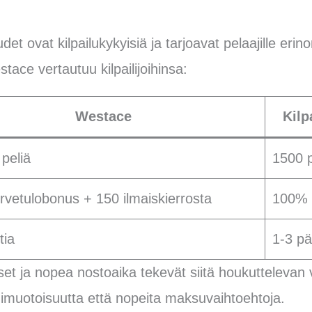
t ovat kilpailukykyisiä ja tarjoavat pelaajille er
tace vertautuu kilpailijoihinsa:
Westace
Kilp
 peliä
1500 p
rvetulobonus + 150 ilmaiskierrosta
100% 
tia
1-3 pä
 ja nopea nostoaika tekevät siitä houkuttelevan va
imuotoisuutta että nopeita maksuvaihtoehtoja.