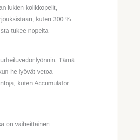
 lukien kolikkopelit,
arjouksistaan, kuten 300 %
usta tukee nopeita
 urheiluvedonlyönnin. Tämä
 kun he lyövät vetoa
mintoja, kuten Accumulator
sa on vaiheittainen