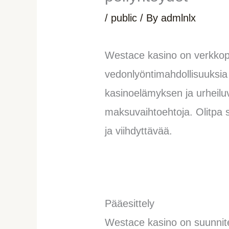
/
public
/ By
admlnlx
Westace kasino on verkkopel
vedonlyöntimahdollisuuksia 
kasinoelämyksen ja urheilu
maksuvaihtoehtoja. Olitpa si
ja viihdyttävää.
Pääesittely
Westace kasino on suunnitelt