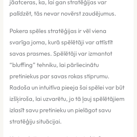
jāatceras, ka, lai gan stratēģijas var
palīdzēt, tās nevar novērst zaudējumus.
Pokera spēles stratēģijas ir vēl viena
svarīga joma, kurā spēlētāji var attīstīt
savas prasmes. Spēlētāji var izmantot
“bluffing” tehniku, lai pārliecinātu
pretiniekus par savas rokas stiprumu.
Radoša un intuitīva pieeja šai spēlei var būt
izšķiroša, lai uzvarētu, jo tā ļauj spēlētājiem
izlasīt savu pretinieku un pielāgot savu
stratēģiju situācijai.