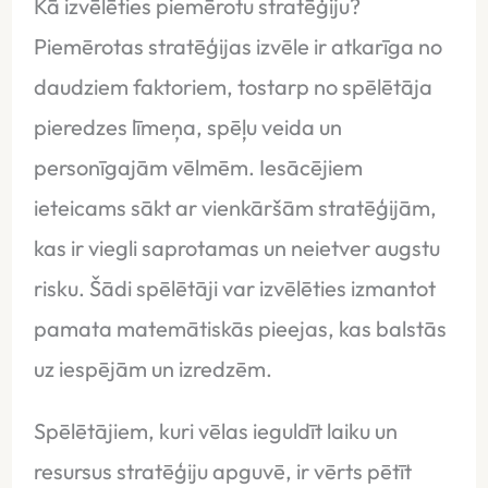
Kā izvēlēties piemērotu stratēģiju?
Piemērotas stratēģijas izvēle ir atkarīga no
daudziem faktoriem, tostarp no spēlētāja
pieredzes līmeņa, spēļu veida un
personīgajām vēlmēm. Iesācējiem
ieteicams sākt ar vienkāršām stratēģijām,
kas ir viegli saprotamas un neietver augstu
risku. Šādi spēlētāji var izvēlēties izmantot
pamata matemātiskās pieejas, kas balstās
uz iespējām un izredzēm.
Spēlētājiem, kuri vēlas ieguldīt laiku un
resursus stratēģiju apguvē, ir vērts pētīt