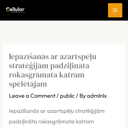
Skip
to
content
Iepazīšanās ar azartspēļu
stratēģijām padziļināta
rokasgrāmata katram
spēlētājam
Leave a Comment
/
public
/ By
admlnlx
Iepazīšanās ar azartspēļu stratēģijām
padziļināta rokasgrāmata katram