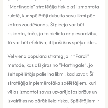
“Martingale” stratēģija tiek plaši izmantota
ruletē, kur spēlētāji dubulto savu likmi pēc
katras zaudēšanas. Šī pieeja var būt
riskanta, taču, ja to pielieto ar piesardzību,
tā var būt efektīva, it īpaši īsos spēļu ciklos.
Vēl viena populāra stratēģija ir “Paroli”
metode, kas atšķiras no “Martingale”, jo
šeit spēlētājs palielina likmi, kad uzvar. Šī
stratēģija ir piemērotāka spēlētājiem, kuri
vēlas izmantot savus uzvarējošos brīžus un
izvairīties no pārāk liela riska. Spēlētājiem ir