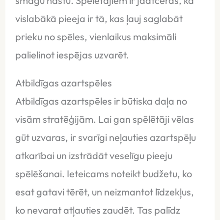
smagu nastu. Spēlētājiem ir jāatceras, ka
vislabākā pieeja ir tā, kas ļauj saglabāt
prieku no spēles, vienlaikus maksimāli
palielinot iespējas uzvarēt.
Atbildīgas azartspēles
Atbildīgas azartspēles ir būtiska daļa no
visām stratēģijām. Lai gan spēlētāji vēlas
gūt uzvaras, ir svarīgi neļauties azartspēļu
atkarībai un izstrādāt veselīgu pieeju
spēlēšanai. Ieteicams noteikt budžetu, ko
esat gatavi tērēt, un neizmantot līdzekļus,
ko nevarat atļauties zaudēt. Tas palīdz