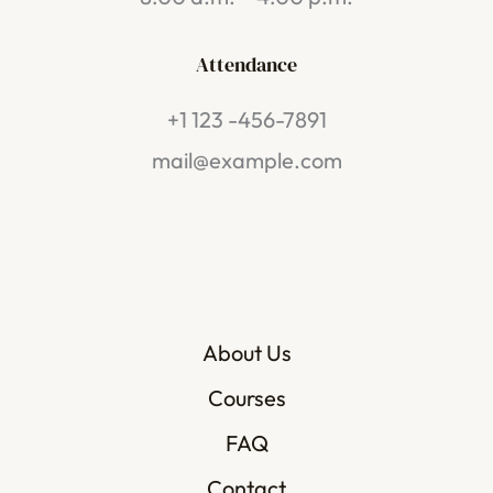
Attendance
+1 123 -456-7891
mail@example.com
About Us
Courses
FAQ
Contact