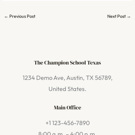
←
Previous Post
Next Post
→
The Champion School Texas​
1234 Demo Ave, Austin, TX 56789,
United States.
Main Office
+1 123-456-7890
8:00 a.m. – 4:00 p.m.