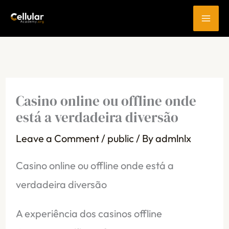
Skip
to
content
Casino online ou offline onde
está a verdadeira diversão
Leave a Comment
/
public
/ By
admlnlx
Casino online ou offline onde está a
verdadeira diversão
A experiência dos casinos offline