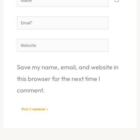
Email*
Website
Save my name, email, and website in
this browser for the next time I
comment.