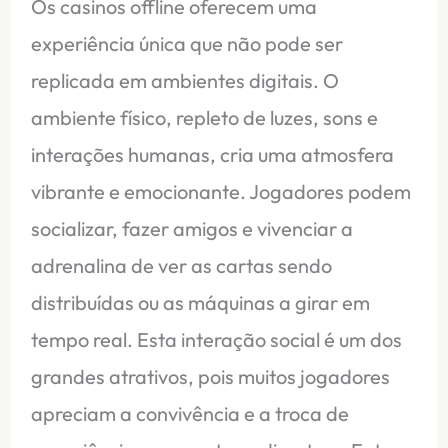
Os casinos offline oferecem uma
experiência única que não pode ser
replicada em ambientes digitais. O
ambiente físico, repleto de luzes, sons e
interações humanas, cria uma atmosfera
vibrante e emocionante. Jogadores podem
socializar, fazer amigos e vivenciar a
adrenalina de ver as cartas sendo
distribuídas ou as máquinas a girar em
tempo real. Esta interação social é um dos
grandes atrativos, pois muitos jogadores
apreciam a convivência e a troca de