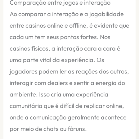
Comparação entre jogos e interação
Ao comparar a interação e a jogabilidade
entre casinos online e offline, é evidente que
cada um tem seus pontos fortes. Nos
casinos físicos, a interação cara a cara é
uma parte vital da experiência. Os
jogadores podem ler as reações dos outros,
interagir com dealers e sentir a energia do
ambiente. Isso cria uma experiência
comunitária que é difícil de replicar online,
onde a comunicação geralmente acontece
por meio de chats ou fóruns.