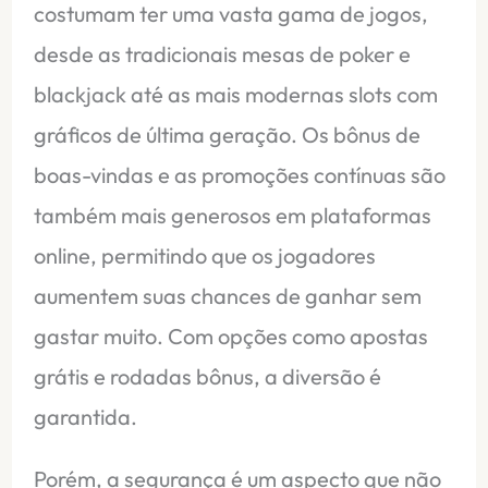
costumam ter uma vasta gama de jogos,
desde as tradicionais mesas de poker e
blackjack até as mais modernas slots com
gráficos de última geração. Os bônus de
boas-vindas e as promoções contínuas são
também mais generosos em plataformas
online, permitindo que os jogadores
aumentem suas chances de ganhar sem
gastar muito. Com opções como apostas
grátis e rodadas bônus, a diversão é
garantida.
Porém, a segurança é um aspecto que não