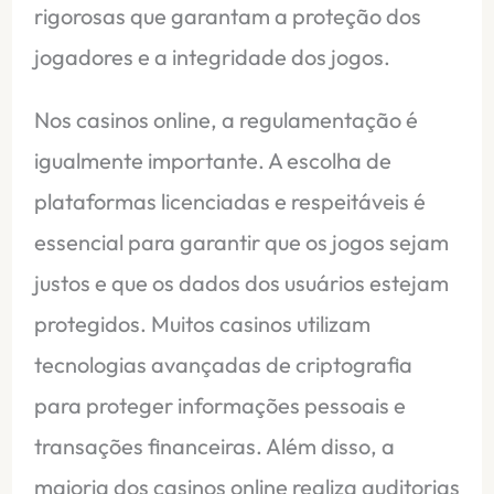
rigorosas que garantam a proteção dos
jogadores e a integridade dos jogos.
Nos casinos online, a regulamentação é
igualmente importante. A escolha de
plataformas licenciadas e respeitáveis é
essencial para garantir que os jogos sejam
justos e que os dados dos usuários estejam
protegidos. Muitos casinos utilizam
tecnologias avançadas de criptografia
para proteger informações pessoais e
transações financeiras. Além disso, a
maioria dos casinos online realiza auditorias