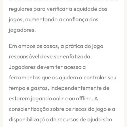
regulares para verificar a equidade dos
jogos, aumentando a confiança dos
jogadores.
Em ambos os casos, a prática do jogo
responsável deve ser enfatizada.
Jogadores devem ter acesso a
ferramentas que os ajudem a controlar seu
tempo e gastos, independentemente de
estarem jogando online ou offline. A
conscientização sobre os riscos do jogo e a
disponibilização de recursos de ajuda são