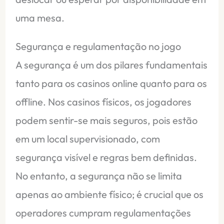
uma mesa.
Segurança e regulamentação no jogo
A segurança é um dos pilares fundamentais
tanto para os casinos online quanto para os
offline. Nos casinos físicos, os jogadores
podem sentir-se mais seguros, pois estão
em um local supervisionado, com
segurança visível e regras bem definidas.
No entanto, a segurança não se limita
apenas ao ambiente físico; é crucial que os
operadores cumpram regulamentações