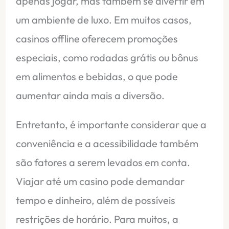
apenas jogar, mas também se divertir em
um ambiente de luxo. Em muitos casos,
casinos offline oferecem promoções
especiais, como rodadas grátis ou bônus
em alimentos e bebidas, o que pode
aumentar ainda mais a diversão.
Entretanto, é importante considerar que a
conveniência e a acessibilidade também
são fatores a serem levados em conta.
Viajar até um casino pode demandar
tempo e dinheiro, além de possíveis
restrições de horário. Para muitos, a