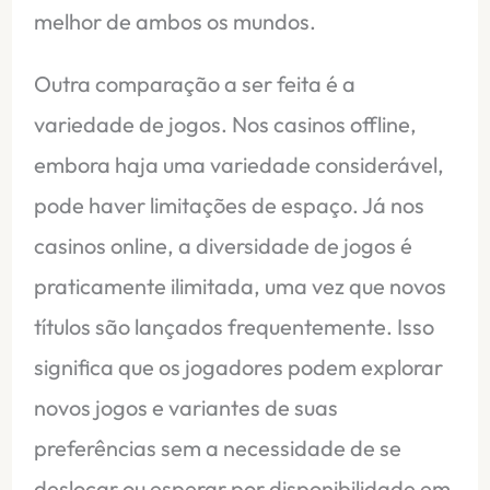
melhor de ambos os mundos.
Outra comparação a ser feita é a
variedade de jogos. Nos casinos offline,
embora haja uma variedade considerável,
pode haver limitações de espaço. Já nos
casinos online, a diversidade de jogos é
praticamente ilimitada, uma vez que novos
títulos são lançados frequentemente. Isso
significa que os jogadores podem explorar
novos jogos e variantes de suas
preferências sem a necessidade de se
deslocar ou esperar por disponibilidade em